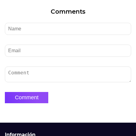
Comments
Comment
Información