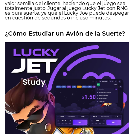
valor semilla del cliente, haciendo que el juego sea
totalmente justo. Jugar al juego Lucky Jet con RNG
es pura suerte, ya que el Lucky Joe puede despegar
en cuestión de segundos o incluso minutos.
¿Cómo Estudiar un Avión de la Suerte?