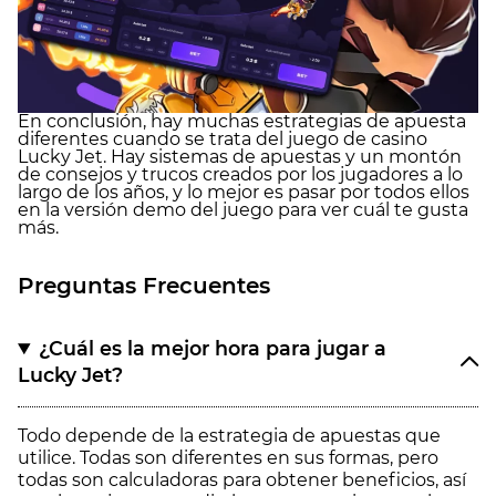
En conclusión, hay muchas estrategias de apuesta
diferentes cuando se trata del juego de casino
Lucky Jet. Hay sistemas de apuestas y un montón
de consejos y trucos creados por los jugadores a lo
largo de los años, y lo mejor es pasar por todos ellos
en la versión demo del juego para ver cuál te gusta
más.
Preguntas Frecuentes
¿Cuál es la mejor hora para jugar a
Lucky Jet?
Todo depende de la estrategia de apuestas que
utilice. Todas son diferentes en sus formas, pero
todas son calculadoras para obtener beneficios, así