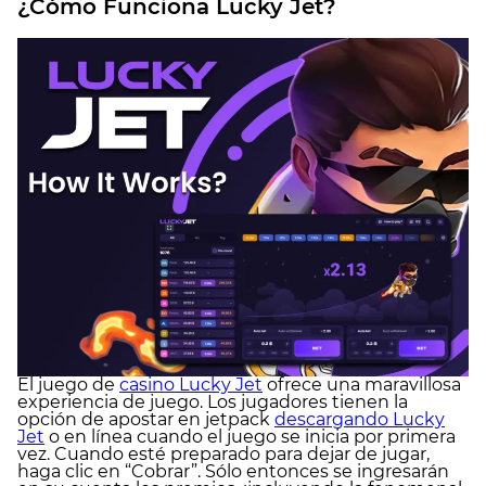
¿Cómo Funciona Lucky Jet?
El juego de
casino Lucky Jet
ofrece una maravillosa
experiencia de juego. Los jugadores tienen la
opción de apostar en jetpack
descargando Lucky
Jet
o en línea cuando el juego se inicia por primera
vez. Cuando esté preparado para dejar de jugar,
haga clic en “Cobrar”. Sólo entonces se ingresarán