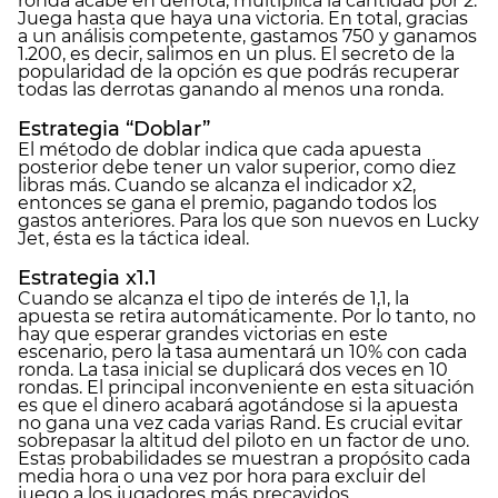
ronda acabe en derrota, multiplica la cantidad por 2.
Juega hasta que haya una victoria. En total, gracias
a un análisis competente, gastamos 750 y ganamos
1.200, es decir, salimos en un plus. El secreto de la
popularidad de la opción es que podrás recuperar
todas las derrotas ganando al menos una ronda.
Estrategia “Doblar”
El método de doblar indica que cada apuesta
posterior debe tener un valor superior, como diez
libras más. Cuando se alcanza el indicador x2,
entonces se gana el premio, pagando todos los
gastos anteriores. Para los que son nuevos en Lucky
Jet, ésta es la táctica ideal.
Estrategia x1.1
Cuando se alcanza el tipo de interés de 1,1, la
apuesta se retira automáticamente. Por lo tanto, no
hay que esperar grandes victorias en este
escenario, pero la tasa aumentará un 10% con cada
ronda. La tasa inicial se duplicará dos veces en 10
rondas. El principal inconveniente en esta situación
es que el dinero acabará agotándose si la apuesta
no gana una vez cada varias Rand. Es crucial evitar
sobrepasar la altitud del piloto en un factor de uno.
Estas probabilidades se muestran a propósito cada
media hora o una vez por hora para excluir del
juego a los jugadores más precavidos.