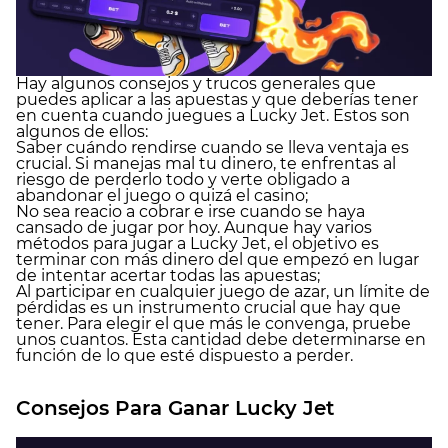
Hay algunos consejos y trucos generales que
puedes aplicar a las apuestas y que deberías tener
en cuenta cuando juegues a Lucky Jet. Estos son
algunos de ellos:
Saber cuándo rendirse cuando se lleva ventaja es
crucial. Si manejas mal tu dinero, te enfrentas al
riesgo de perderlo todo y verte obligado a
abandonar el juego o quizá el casino;
No sea reacio a cobrar e irse cuando se haya
cansado de jugar por hoy. Aunque hay varios
métodos para jugar a Lucky Jet, el objetivo es
terminar con más dinero del que empezó en lugar
de intentar acertar todas las apuestas;
Al participar en cualquier juego de azar, un límite de
pérdidas es un instrumento crucial que hay que
tener. Para elegir el que más le convenga, pruebe
unos cuantos. Esta cantidad debe determinarse en
función de lo que esté dispuesto a perder.
Consejos Para Ganar Lucky Jet