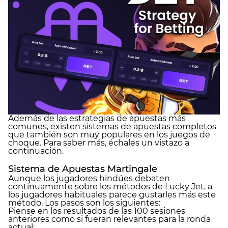
Además de las estrategias de apuestas más
comunes, existen sistemas de apuestas completos
que también son muy populares en los juegos de
choque. Para saber más, échales un vistazo a
continuación.
Sistema de Apuestas Martingale
Aunque los jugadores hindúes debaten
continuamente sobre los métodos de Lucky Jet, a
los jugadores habituales parece gustarles más este
método. Los pasos son los siguientes:
Piense en los resultados de las 100 sesiones
anteriores como si fueran relevantes para la ronda
actual;