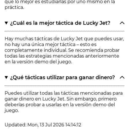
que lo mejor es estudiarlas por uno mismo en la
práctica.
¿Cuál es la mejor táctica de Lucky Jet?
Hay muchas tácticas de Lucky Jet que puedes usar,
no hay una única mejor táctica – esto es
completamente individual. Se recomienda probar
todas las estrategias mencionadas anteriormente
en la versión demo del juego.
¿Qué tácticas utilizar para ganar dinero?
Puedes utilizar todas las tácticas mencionadas para
ganar dinero en Lucky Jet. Sin embargo, primero
deberías probar a usarlas en la versión demo del
juego.
Updated:
Mon, 13 Jul 2026 14:14:12